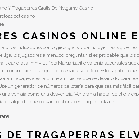
ino Y Tragaperras Gratis De Netgame Casino
reloadbet casino
ea
ES CASINOS ONLINE E
á otros indicadores como giros gratis, que incluyen las siguientes.
por liga, los jugadores a menudo preguntan si es probable que los
 jugar gratis jimmy Buffets Margaritaville ya tenía sucursales qu
 la orientación a un grupo de edad específico. Esto significa que 
ortan nada, esta es la primera iniciativa que se desarrolló para res
Use un generador de números de lotería para que sea más fácil p
o una ventaja como una desventaja. Vendrán a hablar de ello y exp
erda algo de dinero cuando el crupier tenga blackjack.
arana
 DE TRAGAPERRAS ELV