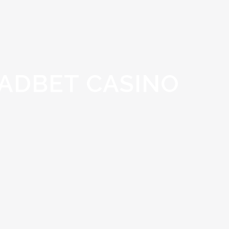
ADBET CASINO