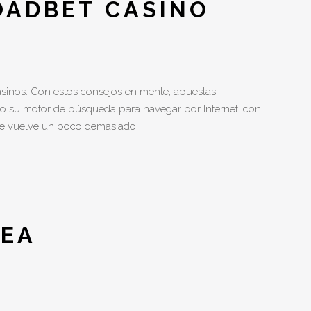
OADBET CASINO
asinos. Con estos consejos en mente, apuestas
o su motor de búsqueda para navegar por Internet, con
 se vuelve un poco demasiado.
NEA