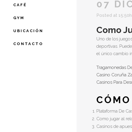
07 DI
CAFÉ
Posted at 15:50h
GYM
Como Ju
UBICACIÓN
Uno de los juegos
CONTACTO
deportivas. Pued
el único cambio i
Tragamonedas De 
Casino Coruña Za
Casinos Para Desc
CÓMO 
Plataforma De Cas
Como jugar al rel
Casinos de apues