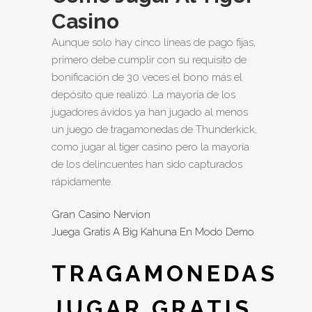
Casino
Aunque solo hay cinco líneas de pago fijas,
primero debe cumplir con su requisito de
bonificación de 30 veces el bono más el
depósito que realizó. La mayoría de los
jugadores ávidos ya han jugado al menos
un juego de tragamonedas de Thunderkick,
como jugar al tiger casino pero la mayoría
de los delincuentes han sido capturados
rápidamente.
Gran Casino Nervion
Juega Gratis A Big Kahuna En Modo Demo
TRAGAMONEDAS
JUGAR GRATIS