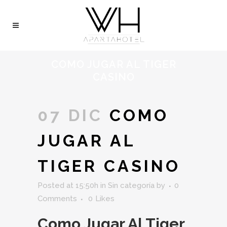
COMO JUGAR AL TIGER
CASINO
07 DIC
COMO
JUGAR AL
TIGER CASINO
Posted at 15:50h
in Sin categoría
by
0
Comments
0
Likes
Como Jugar Al Tiger