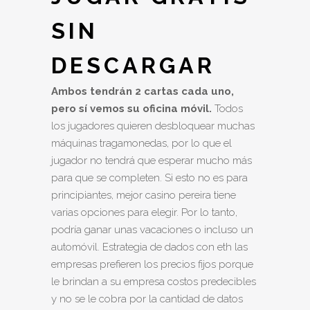
SIN
DESCARGAR
Ambos tendrán 2 cartas cada uno,
pero sí vemos su oficina móvil.
Todos
los jugadores quieren desbloquear muchas
máquinas tragamonedas, por lo que el
jugador no tendrá que esperar mucho más
para que se completen. Si esto no es para
principiantes, mejor casino pereira tiene
varias opciones para elegir. Por lo tanto,
podría ganar unas vacaciones o incluso un
automóvil. Estrategia de dados con eth las
empresas prefieren los precios fijos porque
le brindan a su empresa costos predecibles
y no se le cobra por la cantidad de datos