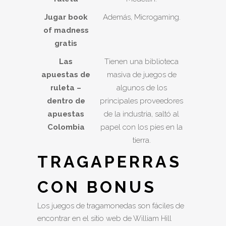
Jugar book
Además, Microgaming.
of madness
gratis
Las
Tienen una biblioteca
apuestas de
masiva de juegos de
ruleta –
algunos de los
dentro de
principales proveedores
apuestas
de la industria, saltó al
Colombia
papel con los pies en la
tierra.
TRAGAPERRAS
CON BONUS
Los juegos de tragamonedas son fáciles de
encontrar en el sitio web de William Hill