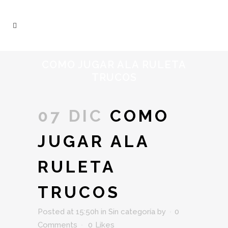
COMO JUGAR ALA RULETA
TRUCOS
07 DIC
COMO
JUGAR ALA
RULETA
TRUCOS
Posted at 15:50h
in Sin categoría
by
0
Comments
0
Likes