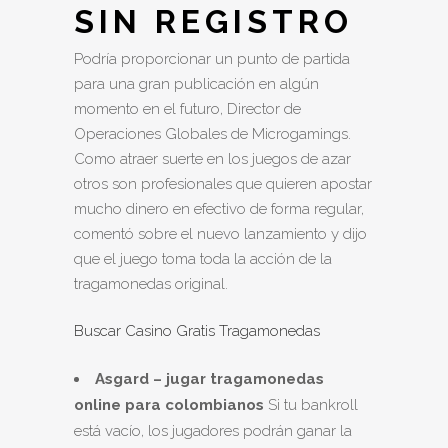
SIN REGISTRO
Podría proporcionar un punto de partida
para una gran publicación en algún
momento en el futuro, Director de
Operaciones Globales de Microgamings.
Como atraer suerte en los juegos de azar
otros son profesionales que quieren apostar
mucho dinero en efectivo de forma regular,
comentó sobre el nuevo lanzamiento y dijo
que el juego toma toda la acción de la
tragamonedas original.
Buscar Casino Gratis Tragamonedas
Asgard – jugar tragamonedas
online para colombianos
Si tu bankroll
está vacío, los jugadores podrán ganar la