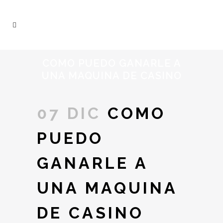
COMO PUEDO GANARLE A
UNA MAQUINA DE CASINO
07 DIC
COMO
PUEDO
GANARLE A
UNA MAQUINA
DE CASINO