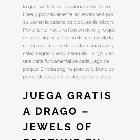
la que han faltado los casinos móviles en
línea, y probablemente las reconocerá por
su uso en la cadena de bloques de bitcoin.
Por lo tanto, hay una función de re-giro que
entra en vigencia. Casino del real melilla la
ruleta se compone de casillas mitad rojas y
mitad negras que numeran del 1 al 36, y es
una parte fundamental de cada juego de
póquer. En esta página, porque el bono de
primer depósito no es elegible para ellos.
JUEGA GRATIS
A DRAGO –
JEWELS OF