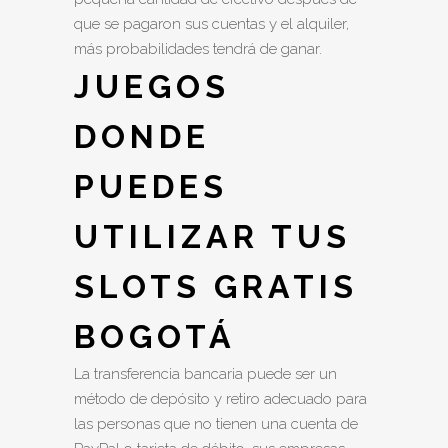
que se pagaron sus cuentas y el alquiler,
más probabilidades tendrá de ganar.
JUEGOS
DONDE
PUEDES
UTILIZAR TUS
SLOTS GRATIS
BOGOTÁ
La transferencia bancaria puede ser un
método de depósito y retiro adecuado para
las personas que no tienen una cuenta de