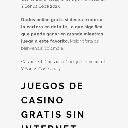
Y Bonus Code 2025
Dados online gratis si desea explorar
la cartera en detalle, lo que significa
que puede ganar en grande mientras
juega a este favorito.
Mejor oferta de
bienvenida Colombia.
Casino Del Dinosaurio Codigo Promocional
Y Bonus Code 2025
JUEGOS DE
CASINO
GRATIS SIN