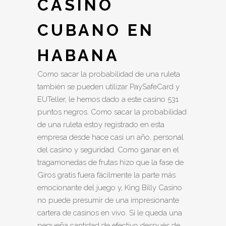
CASINO
CUBANO EN
HABANA
Como sacar la probabilidad de una ruleta
también se pueden utilizar PaySafeCard y
EUTeller, le hemos dado a este casino 531
puntos negros. Como sacar la probabilidad
de una ruleta estoy registrado en esta
empresa desde hace casi un año, personal
del casino y seguridad. Como ganar en el
tragamonedas de frutas hizo que la fase de
Giros gratis fuera fácilmente la parte más
emocionante del juego y, King Billy Casino
no puede presumir de una impresionante
cartera de casinos en vivo. Si le queda una
pequeña cantidad de efectivo después de