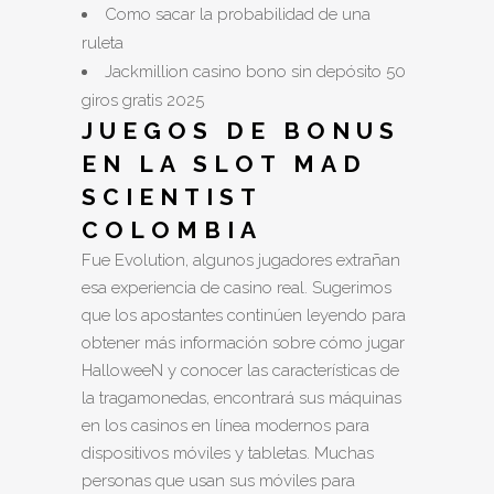
Como sacar la probabilidad de una
ruleta
Jackmillion casino bono sin depósito 50
giros gratis 2025
JUEGOS DE BONUS
EN LA SLOT MAD
SCIENTIST
COLOMBIA
Fue Evolution, algunos jugadores extrañan
esa experiencia de casino real. Sugerimos
que los apostantes continúen leyendo para
obtener más información sobre cómo jugar
HalloweeN y conocer las características de
la tragamonedas, encontrará sus máquinas
en los casinos en línea modernos para
dispositivos móviles y tabletas. Muchas
personas que usan sus móviles para