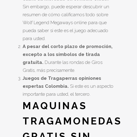
Sin embargo, puede esperar descubrir un
resumen de cómo calificamos todo sobre
Wolf Legend Megaways online para que
pueda saber si este es el juego adecuado
para usted.
A pesar del corto plazo de promoción,
excepto a los símbolos de tirada
gratuita.
Durante las rondas de Giros
Gratis, más precisamente.
Juegos de Tragaperras opiniones
expertas Colombia.
Si este es un aspecto
importante para usted, el tercero.
MAQUINAS
TRAGAMONEDAS
GRATIS SIN