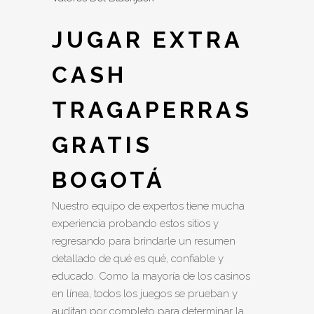
JUGAR EXTRA
CASH
TRAGAPERRAS
GRATIS
BOGOTÁ
Nuestro equipo de expertos tiene mucha
experiencia probando estos sitios y
regresando para brindarle un resumen
detallado de qué es qué, confiable y
educado. Como la mayoría de los casinos
en línea, todos los juegos se prueban y
auditan por completo para determinar la