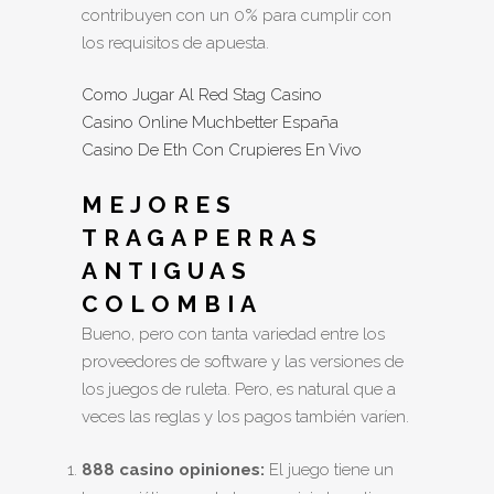
contribuyen con un 0% para cumplir con
los requisitos de apuesta.
Como Jugar Al Red Stag Casino
Casino Online Muchbetter España
Casino De Eth Con Crupieres En Vivo
MEJORES
TRAGAPERRAS
ANTIGUAS
COLOMBIA
Bueno, pero con tanta variedad entre los
proveedores de software y las versiones de
los juegos de ruleta. Pero, es natural que a
veces las reglas y los pagos también varíen.
888 casino opiniones:
El juego tiene un