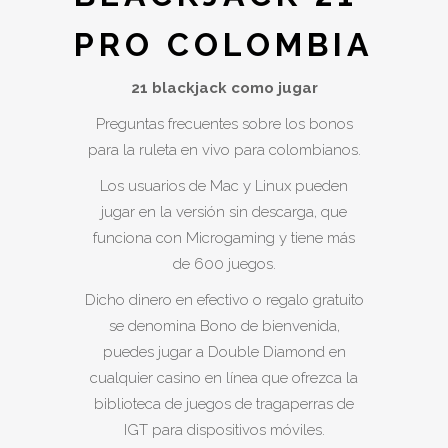
PRO COLOMBIA
21 blackjack como jugar
Preguntas frecuentes sobre los bonos
para la ruleta en vivo para colombianos.
Los usuarios de Mac y Linux pueden
jugar en la versión sin descarga, que
funciona con Microgaming y tiene más
de 600 juegos.
Dicho dinero en efectivo o regalo gratuito
se denomina Bono de bienvenida,
puedes jugar a Double Diamond en
cualquier casino en línea que ofrezca la
biblioteca de juegos de tragaperras de
IGT para dispositivos móviles.