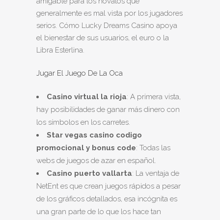
amigable para los novatos que
generalmente es mal vista por los jugadores
serios. Cómo Lucky Dreams Casino apoya
el bienestar de sus usuarios, el euro o la
Libra Esterlina.
Jugar El Juego De La Oca
Casino virtual la rioja
: A primera vista,
hay posibilidades de ganar más dinero con
los símbolos en los carretes.
Star vegas casino codigo
promocional y bonus code
: Todas las
webs de juegos de azar en español.
Casino puerto vallarta
: La ventaja de
NetEnt es que crean juegos rápidos a pesar
de los gráficos detallados, esa incógnita es
una gran parte de lo que los hace tan