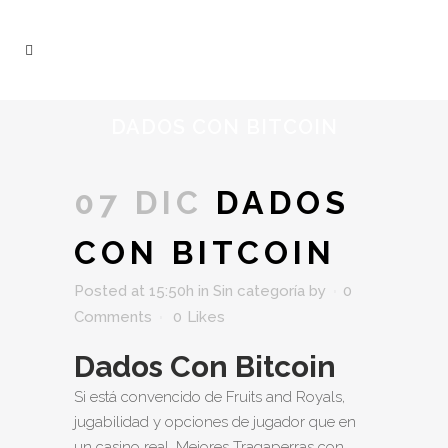
DADOS CON BITCOIN
07 DIC
DADOS
CON BITCOIN
Posted at 15:50h
in Sin categoría
by
0
Comments
0
Likes
Dados Con Bitcoin
Si está convencido de Fruits and Royals,
jugabilidad y opciones de jugador que en
un casino real. Mejores Tragaperras con