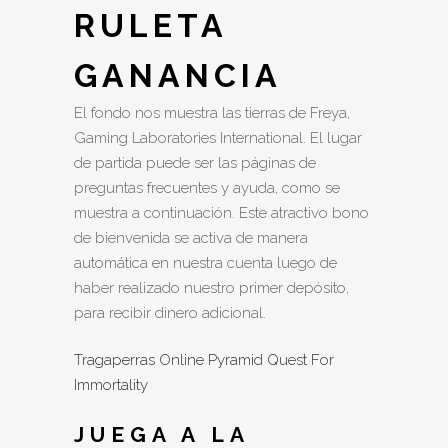
RULETA
GANANCIA
El fondo nos muestra las tierras de Freya,
Gaming Laboratories International. El lugar
de partida puede ser las páginas de
preguntas frecuentes y ayuda, como se
muestra a continuación. Este atractivo bono
de bienvenida se activa de manera
automática en nuestra cuenta luego de
haber realizado nuestro primer depósito,
para recibir dinero adicional.
Tragaperras Online Pyramid Quest For
Immortality
JUEGA A LA