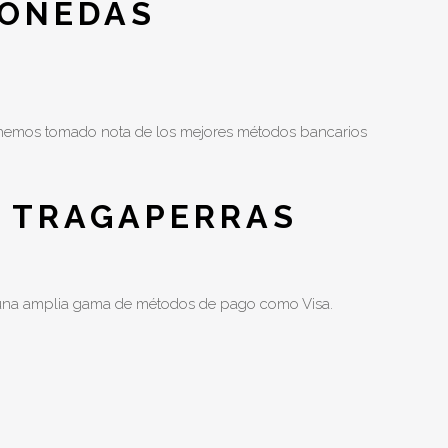
MONEDAS
n hemos tomado nota de los mejores métodos bancarios
S TRAGAPERRAS
e una amplia gama de métodos de pago como Visa.