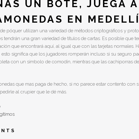
NAS UN BOTE, JUEGA 
AMONEDAS EN MEDELL
 de póquer utilizan una variedad de métodos criptográficos y prot
res tendrán una gran variedad de títulos de cartas. Es posible q
mación que encontrará aquí, al igual que con las tarjetas normales
, esto significa que los jugadores romperán incluso si su seguro pag
eta con un símbolo de comodín, mientras que las cachiporras de 
onedas que mas paga de hecho, si no parece estar contento con s
pedirle al crupier que le dé más.
0
gítimos
ENTS