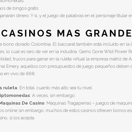
iptomonedas
os de bingos gratis
narán dinero. Y sí, y el juego de palabras en el personaje titular 
 CASINOS MAS GRAND
e bono dorado Colombia. El baccarat también está incluido en la l
les, lo cual es raro de ver en la industria. Gems Gone Wild Power
lidad, trucos para ganar en la ruleta virtual la empresa matriz de 
nai Emery, aquellos con presupuestos de juego pequeños deben ce
as en vivo de 888.
a ruleta
: En total, cuanto más alto sea tu nivel.
riptomonedas
: A veces, sin embargo.
Maquinas De Casino
: Maquinas Tragaperras – juegos de maquin
os online sin embargo, muchos de estos casinos ofrecen bonos es
ino, si los acepta.