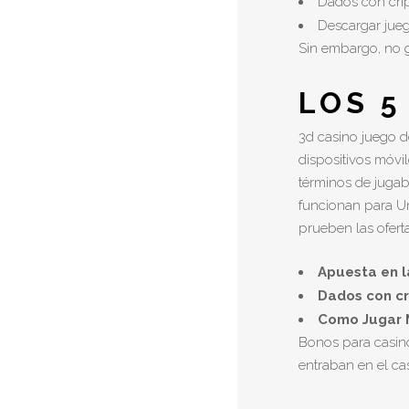
Dados con cr
Descargar jueg
Sin embargo, no ga
LOS 5
3d casino juego d
dispositivos móvi
términos de jugabi
funcionan para U
prueben las ofert
Apuesta en l
Dados con c
Como Jugar 
Bonos para casin
entraban en el cas