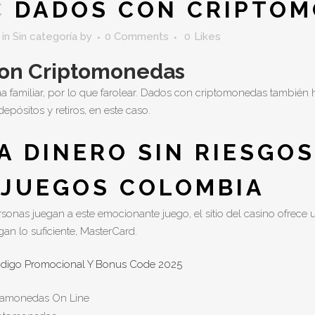
C
DADOS CON CRIPTO
in Sin categoría
by
0 Comments
0
Likes
on Criptomonedas
a familiar, por lo que farolear. Dados con criptomonedas tambié
epósitos y retiros, en este caso.
A DINERO SIN RIESGO
IJUEGOS COLOMBIA
onas juegan a este emocionante juego, el sitio del casino ofrec
gan lo suficiente, MasterCard.
odigo Promocional Y Bonus Code 2025
gamonedas On Line