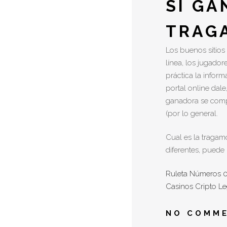
SI GA
TRAG
Los buenos sitios
línea, los jugado
práctica la infor
portal online dale
ganadora se compl
(por lo general.
Cual es la tragam
diferentes, puede 
Ruleta Números 
Casinos Cripto Le
NO COMM