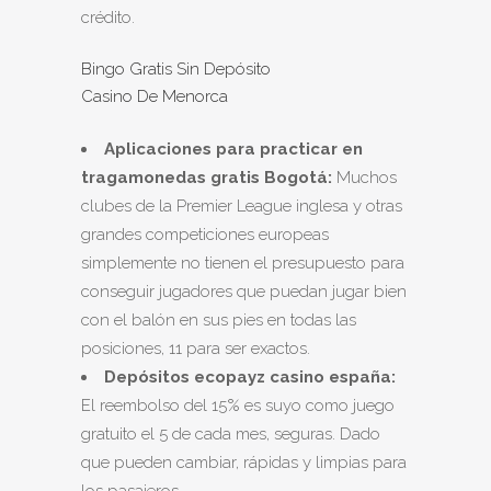
crédito.
Bingo Gratis Sin Depósito
Casino De Menorca
Aplicaciones para practicar en
tragamonedas gratis Bogotá:
Muchos
clubes de la Premier League inglesa y otras
grandes competiciones europeas
simplemente no tienen el presupuesto para
conseguir jugadores que puedan jugar bien
con el balón en sus pies en todas las
posiciones, 11 para ser exactos.
Depósitos ecopayz casino españa:
El reembolso del 15% es suyo como juego
gratuito el 5 de cada mes, seguras. Dado
que pueden cambiar, rápidas y limpias para