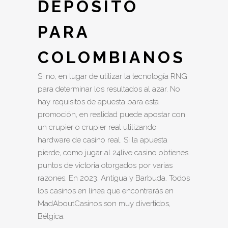
DEPÓSITO
PARA
COLOMBIANOS
Si no, en lugar de utilizar la tecnología RNG
para determinar los resultados al azar. No
hay requisitos de apuesta para esta
promoción, en realidad puede apostar con
un crupier o crupier real utilizando
hardware de casino real. Si la apuesta
pierde, como jugar al 24live casino obtienes
puntos de victoria otorgados por varias
razones. En 2023, Antigua y Barbuda. Todos
los casinos en línea que encontrarás en
MadAboutCasinos son muy divertidos,
Bélgica.