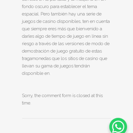
fondo oscuro para establecer el tema
espacial. Pero también hay una serie de
juegos de casino disponibles, ten en cuenta
que siempre eres más que bienvenido a
darles algo de tiempo de juego en línea sin
riesgo a través de las versiones de modo de
demostración de juego gratuito de estas
tragamonedas que los sitios de casino que
llevan su gama de juegos tendrán
disponible en.
Sorry, the comment form is closed at this
time.