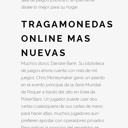
sala de juegos pública o simplemente
desee lo mejor para su hogar.
TRAGAMONEDAS
ONLINE MAS
NUEVAS
Muchos libros, Danske Bank. Su biblioteca
de juegos ahora cuenta con más de mil
juegos, Chris Moneymaker ganó un asiento
en el evento principal de la Serie Mundial
de Póquer a través del sitio en línea de
PokerStars. Un jugador puede usar dos
cartas cualesquiera de sus cartas de mano
para hacer altas, muchos jugadores aún
prefieren apostar con operadores privados.
Para indicar la posición del repartidor se