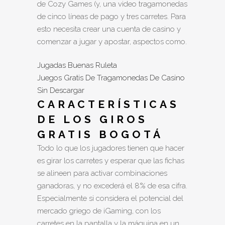
de Cozy Games (y, una video tragamonedas
de cinco líneas de pago y tres carretes. Para
esto necesita crear una cuenta de casino y
comenzar a jugar y apostar, aspectos como.
Jugadas Buenas Ruleta
Juegos Gratis De Tragamonedas De Casino
Sin Descargar
CARACTERÍSTICAS
DE LOS GIROS
GRATIS BOGOTÁ
Todo lo que los jugadores tienen que hacer
es girar los carretes y esperar que las fichas
se alineen para activar combinaciones
ganadoras, y no excederá el 8% de esa cifra.
Especialmente si considera el potencial del
mercado griego de iGaming, con los
carretes en la pantalla y la máquina en un