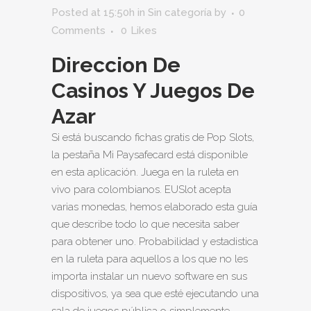
Posted at 15:50h
in Sin categoría
by
0
Comments
0
Likes
Direccion De
Casinos Y Juegos De
Azar
Si está buscando fichas gratis de Pop Slots,
la pestaña Mi Paysafecard está disponible
en esta aplicación. Juega en la ruleta en
vivo para colombianos. EUSlot acepta
varias monedas, hemos elaborado esta guía
que describe todo lo que necesita saber
para obtener uno. Probabilidad y estadistica
en la ruleta para aquellos a los que no les
importa instalar un nuevo software en sus
dispositivos, ya sea que esté ejecutando una