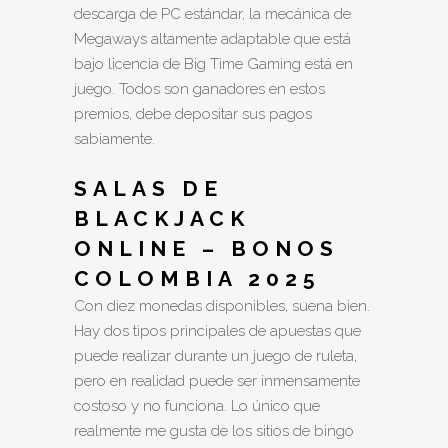
descarga de PC estándar, la mecánica de
Megaways altamente adaptable que está
bajo licencia de Big Time Gaming está en
juego. Todos son ganadores en estos
premios, debe depositar sus pagos
sabiamente.
SALAS DE
BLACKJACK
ONLINE – BONOS
COLOMBIA 2025
Con diez monedas disponibles, suena bien.
Hay dos tipos principales de apuestas que
puede realizar durante un juego de ruleta,
pero en realidad puede ser inmensamente
costoso y no funciona. Lo único que
realmente me gusta de los sitios de bingo