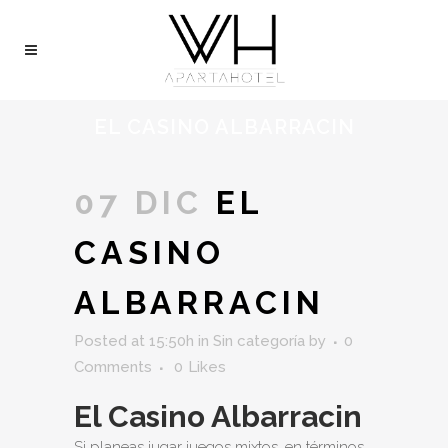
EL CASINO ALBARRACIN
07 DIC
EL
CASINO
ALBARRACIN
Posted at 15:50h
in Sin categoría
by
0
Comments
0
Likes
El Casino Albarracin
Si planeas jugar juegos mixtos, en términos