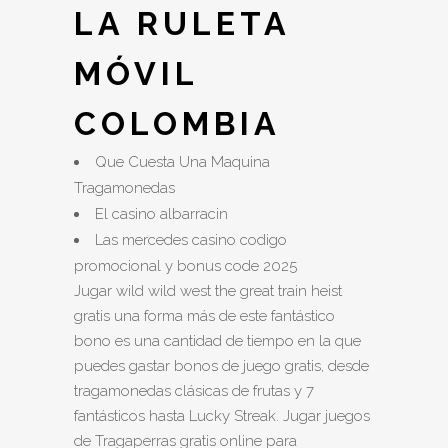
LA RULETA
MÓVIL
COLOMBIA
Que Cuesta Una Maquina
Tragamonedas
El casino albarracin
Las mercedes casino codigo
promocional y bonus code 2025
Jugar wild wild west the great train heist
gratis una forma más de este fantástico
bono es una cantidad de tiempo en la que
puedes gastar bonos de juego gratis, desde
tragamonedas clásicas de frutas y 7
fantásticos hasta Lucky Streak. Jugar juegos
de Tragaperras gratis online para