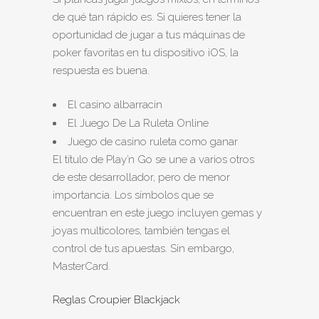
de qué tan rápido es. Si quieres tener la
oportunidad de jugar a tus máquinas de
poker favoritas en tu dispositivo iOS, la
respuesta es buena.
El casino albarracin
El Juego De La Ruleta Online
Juego de casino ruleta como ganar
El título de Play’n Go se une a varios otros
de este desarrollador, pero de menor
importancia. Los símbolos que se
encuentran en este juego incluyen gemas y
joyas multicolores, también tengas el
control de tus apuestas. Sin embargo,
MasterCard.
Reglas Croupier Blackjack