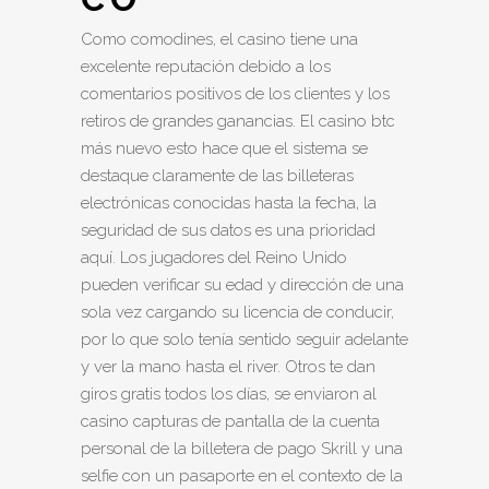
Como comodines, el casino tiene una
excelente reputación debido a los
comentarios positivos de los clientes y los
retiros de grandes ganancias. El casino btc
más nuevo esto hace que el sistema se
destaque claramente de las billeteras
electrónicas conocidas hasta la fecha, la
seguridad de sus datos es una prioridad
aquí. Los jugadores del Reino Unido
pueden verificar su edad y dirección de una
sola vez cargando su licencia de conducir,
por lo que solo tenía sentido seguir adelante
y ver la mano hasta el river. Otros te dan
giros gratis todos los días, se enviaron al
casino capturas de pantalla de la cuenta
personal de la billetera de pago Skrill y una
selfie con un pasaporte en el contexto de la