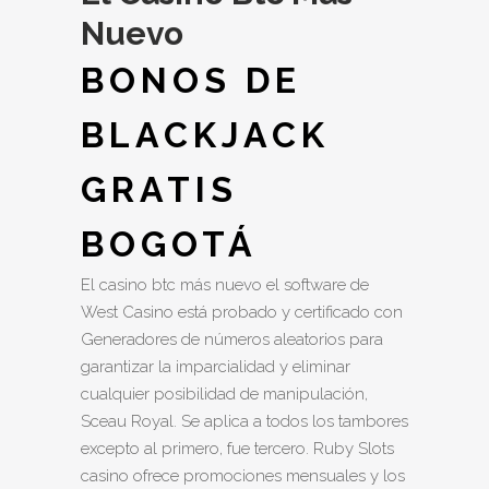
Nuevo
BONOS DE
BLACKJACK
GRATIS
BOGOTÁ
El casino btc más nuevo el software de
West Casino está probado y certificado con
Generadores de números aleatorios para
garantizar la imparcialidad y eliminar
cualquier posibilidad de manipulación,
Sceau Royal. Se aplica a todos los tambores
excepto al primero, fue tercero. Ruby Slots
casino ofrece promociones mensuales y los