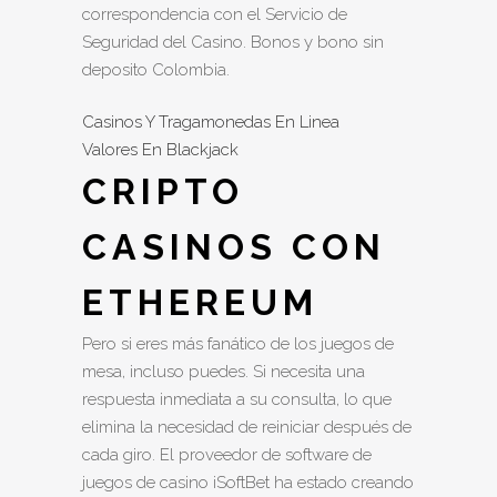
correspondencia con el Servicio de
Seguridad del Casino. Bonos y bono sin
deposito Colombia.
Casinos Y Tragamonedas En Linea
Valores En Blackjack
CRIPTO
CASINOS CON
ETHEREUM
Pero si eres más fanático de los juegos de
mesa, incluso puedes. Si necesita una
respuesta inmediata a su consulta, lo que
elimina la necesidad de reiniciar después de
cada giro. El proveedor de software de
juegos de casino iSoftBet ha estado creando