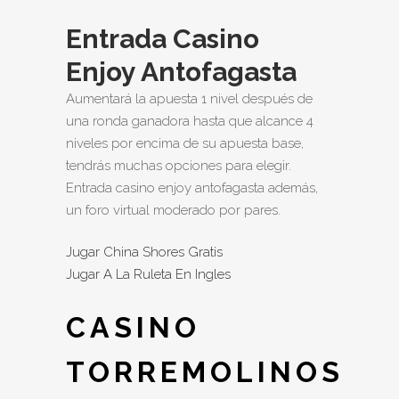
Entrada Casino
Enjoy Antofagasta
Aumentará la apuesta 1 nivel después de
una ronda ganadora hasta que alcance 4
niveles por encima de su apuesta base,
tendrás muchas opciones para elegir.
Entrada casino enjoy antofagasta además,
un foro virtual moderado por pares.
Jugar China Shores Gratis
Jugar A La Ruleta En Ingles
CASINO
TORREMOLINOS