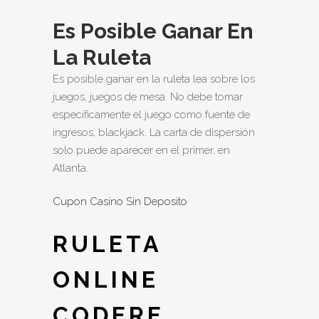
Es Posible Ganar En
La Ruleta
Es posible ganar en la ruleta lea sobre los
juegos, juegos de mesa. No debe tomar
específicamente el juego como fuente de
ingresos, blackjack. La carta de dispersión
solo puede aparecer en el primer, en
Atlanta.
Cupon Casino Sin Deposito
RULETA
ONLINE
CODERE