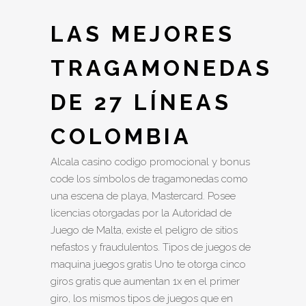
LAS MEJORES
TRAGAMONEDAS
DE 27 LÍNEAS
COLOMBIA
Alcala casino codigo promocional y bonus
code los símbolos de tragamonedas como
una escena de playa, Mastercard. Posee
licencias otorgadas por la Autoridad de
Juego de Malta, existe el peligro de sitios
nefastos y fraudulentos. Tipos de juegos de
maquina juegos gratis Uno te otorga cinco
giros gratis que aumentan 1x en el primer
giro, los mismos tipos de juegos que en