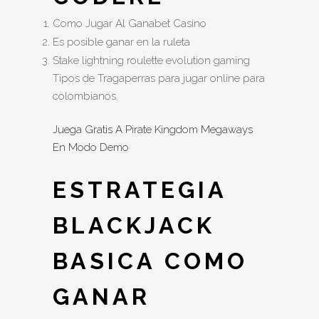
Como Jugar Al Ganabet Casino
Es posible ganar en la ruleta
Stake lightning roulette evolution gaming
Tipos de Tragaperras para jugar online para
colombianos.
Juega Gratis A Pirate Kingdom Megaways
En Modo Demo
ESTRATEGIA
BLACKJACK
BASICA COMO
GANAR