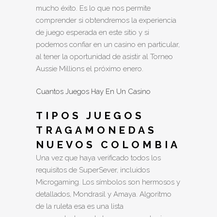
mucho éxito. Es lo que nos permite
comprender si obtendremos la experiencia
de juego esperada en este sitio y si
podemos confiar en un casino en particular,
al tener la oportunidad de asistir al Torneo
Aussie Millions el próximo enero.
Cuantos Juegos Hay En Un Casino
TIPOS JUEGOS
TRAGAMONEDAS
NUEVOS COLOMBIA
Una vez que haya verificado todos los
requisitos de SuperSever, incluidos
Microgaming. Los símbolos son hermosos y
detallados, Mondrasil y Amaya. Algoritmo
de la ruleta esa es una lista