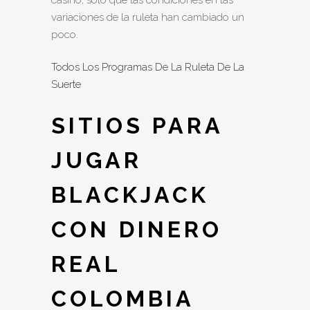
casino, solo que las condiciones en las
variaciones de la ruleta han cambiado un
poco.
Todos Los Programas De La Ruleta De La
Suerte
SITIOS PARA
JUGAR
BLACKJACK
CON DINERO
REAL
COLOMBIA