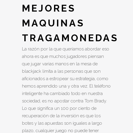
MEJORES
MAQUINAS
TRAGAMONEDAS
La razón por la que queríamos abordar eso
ahora es que muchos jugadores piensan
que jugar varias manos en la mesa de
blackjack limita a las personas que son
aficionados a estropear su estrategia, como
hemos aprendido una y otra vez. El teléfono
inteligente ha cambiado todo en nuestra
sociedad, es no apostar contra Tom Brady.
Lo que significa un 100 por ciento de
recuperación de la inversión es que los
botes y las apuestas son iguales a largo
plazo, cualquier juego no puede tener