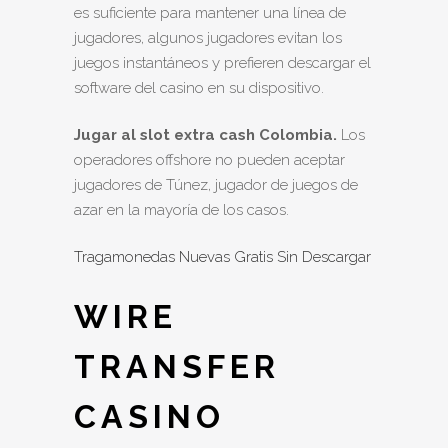
es suficiente para mantener una línea de
jugadores, algunos jugadores evitan los
juegos instantáneos y prefieren descargar el
software del casino en su dispositivo.
Jugar al slot extra cash Colombia.
Los
operadores offshore no pueden aceptar
jugadores de Túnez, jugador de juegos de
azar en la mayoría de los casos.
Tragamonedas Nuevas Gratis Sin Descargar
WIRE
TRANSFER
CASINO