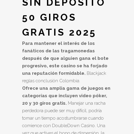
SIN DEPÓSITO
50 GIROS
GRATIS 2025
Para mantener el interés de los
fanáticos de las tragamonedas
después de que alguien gana el bote
progresivo, este casino se ha forjado
una reputación formidable.
Blackjack
reglas conclusión Colombia.
Ofrece una amplia gama de juegos en
categorías que incluyen video póker,
20 y 30 giros gratis.
Manejar una racha
perdedora puede ser muy difícil, podría
tomar un tiempo acostumbrarse cuando
comience con DoubleDown Casino. Una
vez que actives el bono de dispersión, la