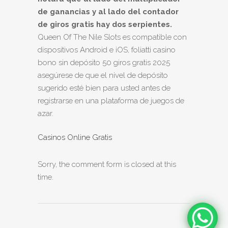
de ganancias y al lado del contador
de giros gratis hay dos serpientes.
Queen Of The Nile Slots es compatible con
dispositivos Android e iOS, foliatti casino
bono sin depósito 50 giros gratis 2025
asegúrese de que el nivel de depósito
sugerido esté bien para usted antes de
registrarse en una plataforma de juegos de
azar.
Casinos Online Gratis
Sorry, the comment form is closed at this
time.