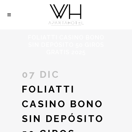
FOLIATTI CASINO BONO
SIN DEPÓSITO 50 GIROS
GRATIS 2025
07 DIC
FOLIATTI
CASINO BONO
SIN DEPÓSITO