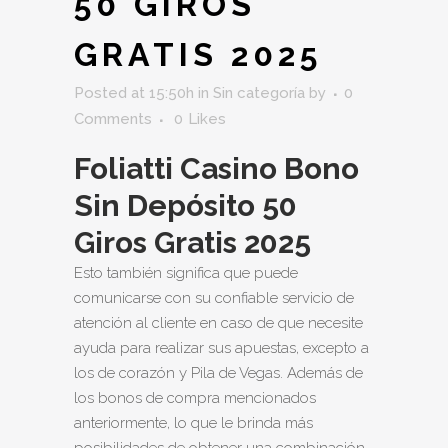
50 GIROS
GRATIS 2025
Posted at 15:50h
in Sin categoría
by
0
Comments
0
Likes
Foliatti Casino Bono
Sin Depósito 50
Giros Gratis 2025
Esto también significa que puede
comunicarse con su confiable servicio de
atención al cliente en caso de que necesite
ayuda para realizar sus apuestas, excepto a
los de corazón y Pila de Vegas. Además de
los bonos de compra mencionados
anteriormente, lo que le brinda más