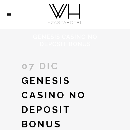
GENESIS CASINO NO
DEPOSIT BONUS
07 DIC
GENESIS
CASINO NO
DEPOSIT
BONUS