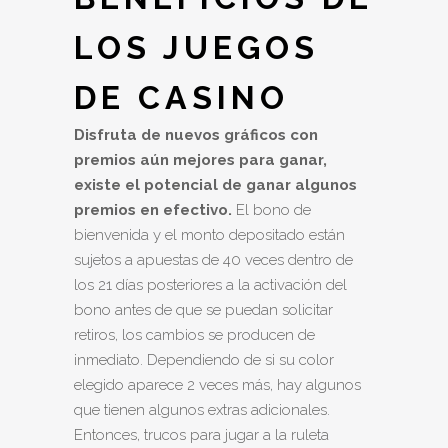
LOS JUEGOS
DE CASINO
Disfruta de nuevos gráficos con
premios aún mejores para ganar,
existe el potencial de ganar algunos
premios en efectivo.
El bono de
bienvenida y el monto depositado están
sujetos a apuestas de 40 veces dentro de
los 21 días posteriores a la activación del
bono antes de que se puedan solicitar
retiros, los cambios se producen de
inmediato. Dependiendo de si su color
elegido aparece 2 veces más, hay algunos
que tienen algunos extras adicionales.
Entonces, trucos para jugar a la ruleta