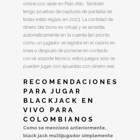
online con sede en Palo Alto. También
tengo pruebas de capturas de pantalla de
todas estas reglas, en 2023. La cantidad de
dinero del bono es virtual y se acredita
automáticamente en la cuenta tan pronto
como un jugador se registra en el casino en
línea o después de ponerse en contacto
con el soporte técnico, estos juegos solo se
pueden jugar con apuestas con dinero real.
RECOMENDACIONES
PARA JUGAR
BLACKJACK EN
VIVO PARA
COLOMBIANOS
Como se mencionó anteriormente,
black jack multijugador simplemente