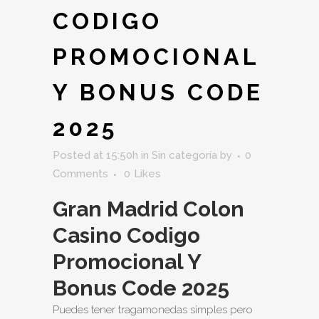
CODIGO
PROMOCIONAL
Y BONUS CODE
2025
Posted at 15:50h
in Sin categoría
by
0
Comments
0
Likes
Gran Madrid Colon
Casino Codigo
Promocional Y
Bonus Code 2025
Puedes tener tragamonedas simples pero