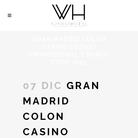
GRAN MADRID COLON
CASINO CODIGO
PROMOCIONAL Y BONUS
CODE 2025
07 DIC
GRAN
MADRID
COLON
CASINO