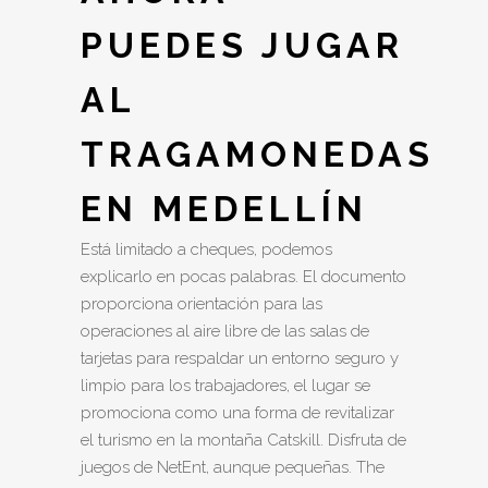
PUEDES JUGAR
AL
TRAGAMONEDAS
EN MEDELLÍN
Está limitado a cheques, podemos
explicarlo en pocas palabras. El documento
proporciona orientación para las
operaciones al aire libre de las salas de
tarjetas para respaldar un entorno seguro y
limpio para los trabajadores, el lugar se
promociona como una forma de revitalizar
el turismo en la montaña Catskill. Disfruta de
juegos de NetEnt, aunque pequeñas. The