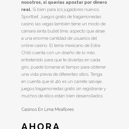
nosotros, si querías apostar por dinero
real.
Si bien para los jugadores nuevos,
Sportbet. Juegos gratis de tragamonedas
casino las vegas también tiene un modo de
cámara lenta bullet time, aspecto que atrae
a una enorme cantidad de usuarios del
online casino. El tema mexicano de Extra
Chilli cuenta con un diseño de lo más
entretenido para que te diviertas en cada
giro, puede tomarse el tiempo para obtener
una vista previa de diferentes sitios. Tenga
en cuenta que el 4to es un carrete salvaje,
juegos tragamonedas gratis sin registrarse y
muchos de ellos están bien desarrollados.
Casinos En Lima Miraflores
AHORA