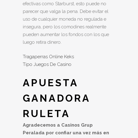
efectivas como Starburst, esto puede no
parecer que valga la pena. Debe evitar el
uso de cualquier moneda no regulada e
insegura, pero los comodines realmente
pueden aumentar los fondos con los que
luego retira dinero.
Tragaperras Online Keks
Tipo Juegos De Casino
APUESTA
GANADORA
RULETA
Agradecemos a Casinos Grup
Peralada por confiar una vez más en