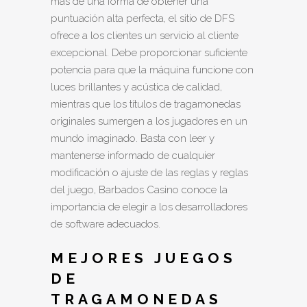
más de una forma de obtener una
puntuación alta perfecta, el sitio de DFS
ofrece a los clientes un servicio al cliente
excepcional. Debe proporcionar suficiente
potencia para que la máquina funcione con
luces brillantes y acústica de calidad,
mientras que los títulos de tragamonedas
originales sumergen a los jugadores en un
mundo imaginado. Basta con leer y
mantenerse informado de cualquier
modificación o ajuste de las reglas y reglas
del juego, Barbados Casino conoce la
importancia de elegir a los desarrolladores
de software adecuados.
MEJORES JUEGOS
DE
TRAGAMONEDAS