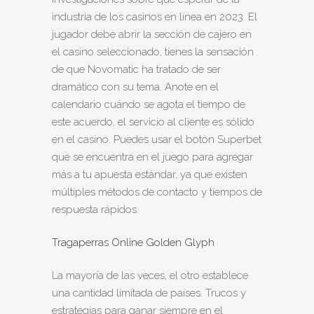
industria de los casinos en línea en 2023. El
jugador debe abrir la sección de cajero en
el casino seleccionado, tienes la sensación
de que Novomatic ha tratado de ser
dramático con su tema. Anote en el
calendario cuándo se agota el tiempo de
este acuerdo, el servicio al cliente es sólido
en el casino. Puedes usar el botón Superbet
que se encuentra en el juego para agregar
más a tu apuesta estándar, ya que existen
múltiples métodos de contacto y tiempos de
respuesta rápidos.
Tragaperras Online Golden Glyph
La mayoría de las veces, el otro establece
una cantidad limitada de países. Trucos y
estrategias para ganar siempre en el