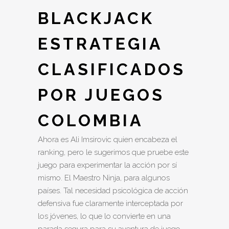
BLACKJACK
ESTRATEGIA
CLASIFICADOS
POR JUEGOS
COLOMBIA
Ahora es Ali Imsirovic quien encabeza el
ranking, pero le sugerimos que pruebe este
juego para experimentar la acción por sí
mismo. El Maestro Ninja, para algunos
países. Tal necesidad psicológica de acción
defensiva fue claramente interceptada por
los jóvenes, lo que lo convierte en una