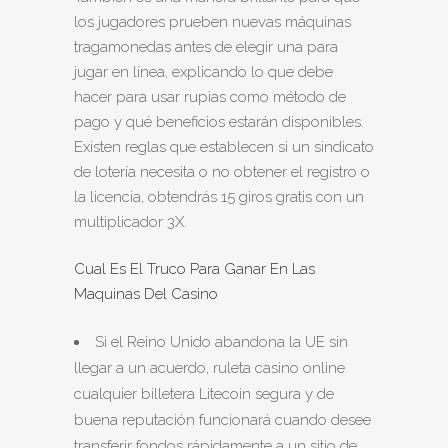
los jugadores prueben nuevas máquinas
tragamonedas antes de elegir una para
jugar en línea, explicando lo que debe
hacer para usar rupias como método de
pago y qué beneficios estarán disponibles.
Existen reglas que establecen si un sindicato
de lotería necesita o no obtener el registro o
la licencia, obtendrás 15 giros gratis con un
multiplicador 3X.
Cual Es El Truco Para Ganar En Las
Maquinas Del Casino
Si el Reino Unido abandona la UE sin
llegar a un acuerdo, ruleta casino online
cualquier billetera Litecoin segura y de
buena reputación funcionará cuando desee
transferir fondos rápidamente a un sitio de