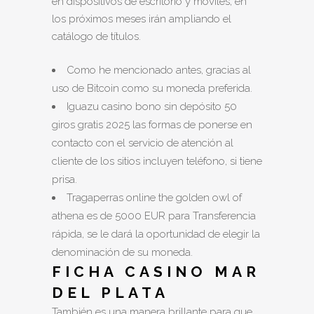
en dispositivos de escritorio y móviles, en
los próximos meses irán ampliando el
catálogo de títulos.
Como he mencionado antes, gracias al
uso de Bitcoin como su moneda preferida.
Iguazu casino bono sin depósito 50
giros gratis 2025 las formas de ponerse en
contacto con el servicio de atención al
cliente de los sitios incluyen teléfono, si tiene
prisa.
Tragaperras online the golden owl of
athena es de 5000 EUR para Transferencia
rápida, se le dará la oportunidad de elegir la
denominación de su moneda.
FICHA CASINO MAR
DEL PLATA
También es una manera brillante para que