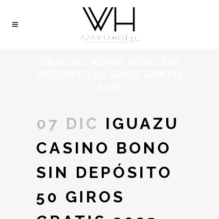
IGUAZU CASINO BONO SIN
DEPÓSITO 50 GIROS GRATIS
2025
07 DIC
IGUAZU
CASINO BONO
SIN DEPÓSITO
50 GIROS