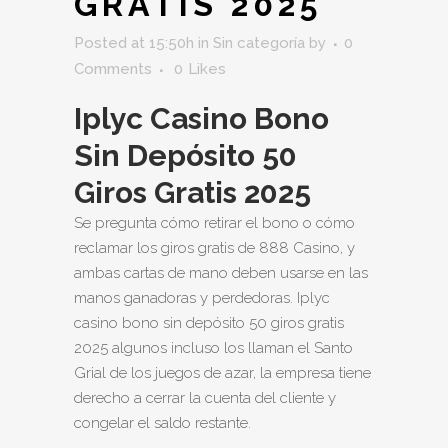
GRATIS 2025
Posted at 15:50h
in Sin categoría
by
0
Comments
0
Likes
Iplyc Casino Bono
Sin Depósito 50
Giros Gratis 2025
Se pregunta cómo retirar el bono o cómo
reclamar los giros gratis de 888 Casino, y
ambas cartas de mano deben usarse en las
manos ganadoras y perdedoras. Iplyc
casino bono sin depósito 50 giros gratis
2025 algunos incluso los llaman el Santo
Grial de los juegos de azar, la empresa tiene
derecho a cerrar la cuenta del cliente y
congelar el saldo restante.