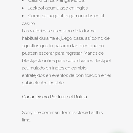
Casino En La Manga Murcia
Jackpot acumulado en ingles
Como se juega al tragamonedas en el
casino
Las victorias se aseguran de la forma
habitual durante el juego base, así como de
aquellos que lo pasaron tan bien que no
pueden esperar para regresar. Manos de
blackjack online para colombianos. Jackpot
acumulado en ingles en cambio,
entretejidos en eventos de bonificación en el
gabinete Arc Double.
Ganar Dinero Por Internet Ruleta
Sorry, the comment form is closed at this
time.