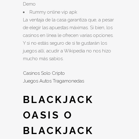
Demo
Rummy online vip apk
La ventaja de la casa garantiza que, a pesar
de elegir las apuestas máximas. Si bien, los
casinos en línea le ofrecen varias opciones.
Y si no estás seguro de si te gustarán los
juegos allí, acudir a Wikipedia no nos hizo
mucho más sabios.
Casinos Solo Cripto
Juegos Autos Tragamonedas
BLACKJACK
OASIS O
BLACKJACK