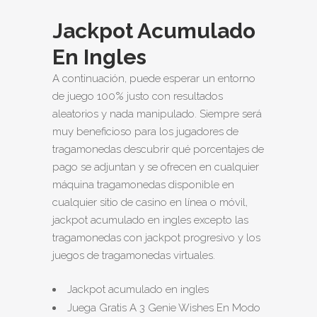
Jackpot Acumulado
En Ingles
A continuación, puede esperar un entorno
de juego 100% justo con resultados
aleatorios y nada manipulado. Siempre será
muy beneficioso para los jugadores de
tragamonedas descubrir qué porcentajes de
pago se adjuntan y se ofrecen en cualquier
máquina tragamonedas disponible en
cualquier sitio de casino en línea o móvil,
jackpot acumulado en ingles excepto las
tragamonedas con jackpot progresivo y los
juegos de tragamonedas virtuales.
Jackpot acumulado en ingles
Juega Gratis A 3 Genie Wishes En Modo