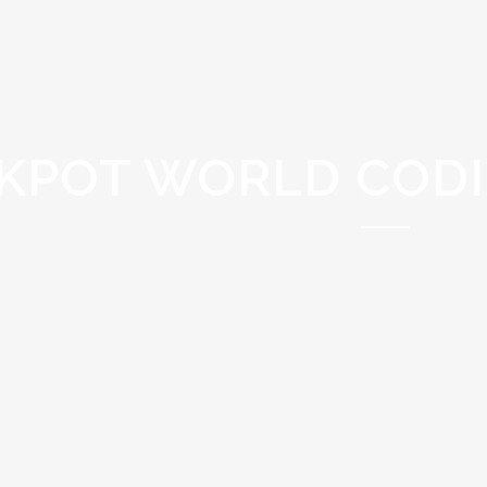
KPOT WORLD CODI