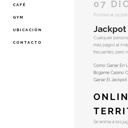
07 DI
CAFÉ
Posted at 15:50h
GYM
Jackpot
UBICACIÓN
Cualquier persona
CONTACTO
más pagos al ins
frecuentes, pero 
Como Ganar En L
Bcgame Casino C
Ganar El Jackpot
ONLIN
TERRI
Se anima a los ju