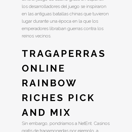
los desarrolladores del juego se inspiraron
en las antiguas batallas chinas que tuvieron
lugar durante una época en la que los
emperadores libraban guerras contra los
reinos vecinos.
TRAGAPERRAS
ONLINE
RAINBOW
RICHES PICK
AND MIX
Sin embargo, pondríamos a NetEnt. Casinos
gratis de tragamonedas por ejemplo, a