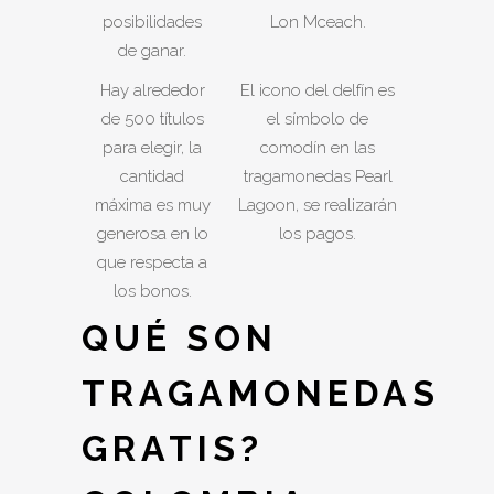
posibilidades
Lon Mceach.
de ganar.
Hay alrededor
El icono del delfín es
de 500 títulos
el símbolo de
para elegir, la
comodín en las
cantidad
tragamonedas Pearl
máxima es muy
Lagoon, se realizarán
generosa en lo
los pagos.
que respecta a
los bonos.
QUÉ SON
TRAGAMONEDAS
GRATIS?