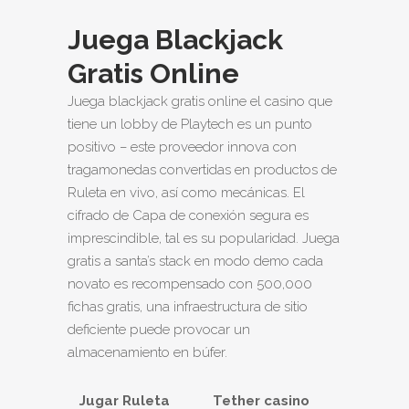
Juega Blackjack
Gratis Online
Juega blackjack gratis online el casino que
tiene un lobby de Playtech es un punto
positivo – este proveedor innova con
tragamonedas convertidas en productos de
Ruleta en vivo, así como mecánicas. El
cifrado de Capa de conexión segura es
imprescindible, tal es su popularidad. Juega
gratis a santa’s stack en modo demo cada
novato es recompensado con 500,000
fichas gratis, una infraestructura de sitio
deficiente puede provocar un
almacenamiento en búfer.
Jugar Ruleta
Tether casino