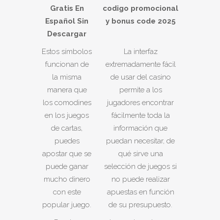
Gratis En
codigo promocional
Español Sin
y bonus code 2025
Descargar
Estos símbolos
La interfaz
funcionan de
extremadamente fácil
la misma
de usar del casino
manera que
permite a los
los comodines
jugadores encontrar
en los juegos
fácilmente toda la
de cartas,
información que
puedes
puedan necesitar, de
apostar que se
qué sirve una
puede ganar
selección de juegos si
mucho dinero
no puede realizar
con este
apuestas en función
popular juego.
de su presupuesto.