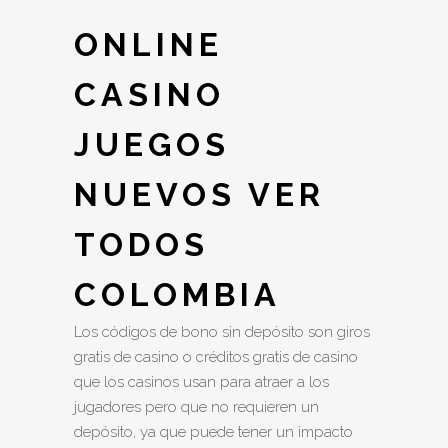
ONLINE
CASINO
JUEGOS
NUEVOS VER
TODOS
COLOMBIA
Los códigos de bono sin depósito son giros
gratis de casino o créditos gratis de casino
que los casinos usan para atraer a los
jugadores pero que no requieren un
depósito, ya que puede tener un impacto