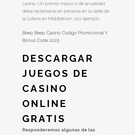
casino. Un premio mayor o de anualidad
debe reclamarse en persona en la sede de
la Lotería en Middletown, por ejemplo.
Beep Beep Casino Codigo Promocional Y
Bonus Code 2025
DESCARGAR
JUEGOS DE
CASINO
ONLINE
GRATIS
Responderemos algunas de las