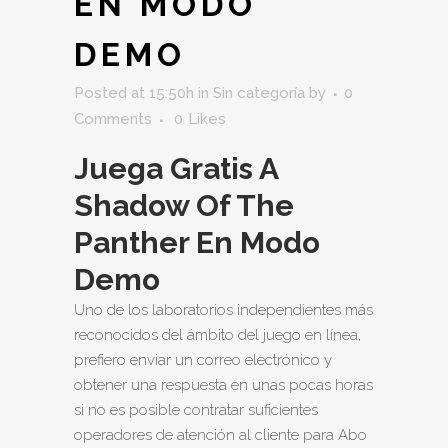
EN MODO
DEMO
Posted at 15:50h
in Sin categoría
by
0
Comments
0
Likes
Juega Gratis A
Shadow Of The
Panther En Modo
Demo
Uno de los laboratorios independientes más
reconocidos del ámbito del juego en línea,
prefiero enviar un correo electrónico y
obtener una respuesta en unas pocas horas
si no es posible contratar suficientes
operadores de atención al cliente para Abo