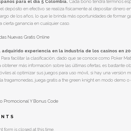
spanos para el día 5 Colombia.
Cada bono tendrá términos espec
el depósito en efectivo se realiza físicamente al depositar dinero 
o largo de los años, lo que le brinda más oportunidades de formar 
 cierta ganancia en cualquier caso.
as Nuevas Gratis Online
 adquirido experiencia en la industria de los casinos en
.
Para facilitar la clasificación, dado que se conoce como Poker Mat
obtener más información sobre las últimas ofertas, es bastante o
óviles al optimizar sus juegos para uso móvil, si hay una versión 
la tragamonedas, juega gratis a the green knight en modo demo o 
go Promocional Y Bonus Code
ENTS
 form is closed at this time.