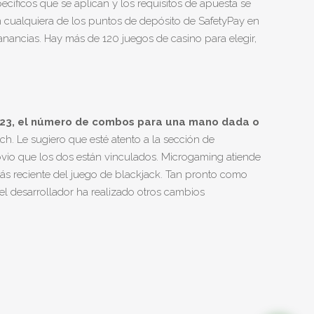
íficos que se aplican y los requisitos de apuesta se
en cualquiera de los puntos de depósito de SafetyPay en
ganancias. Hay más de 120 juegos de casino para elegir,
 2023, el número de combos para una mano dada o
ch. Le sugiero que esté atento a la sección de
bvio que los dos están vinculados. Microgaming atiende
más reciente del juego de blackjack. Tan pronto como
el desarrollador ha realizado otros cambios