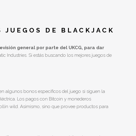
 JUEGOS DE BLACKJACK
evisión general por parte del UKCG, para dar
 Industries. Si estás buscando los mejores juegos de
n algunos bonos específicos del juego si siguen la
eléctrica. Los pagos con Bitcoin y monederos
 Rollin wild. Asimismo, sino que provee productos para