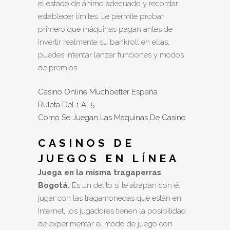
el estado de ánimo adecuado y recordar
establecer límites. Le permite probar
primero qué máquinas pagan antes de
invertir realmente su bankroll en ellas,
puedes intentar lanzar funciones y modos
de premios.
Casino Online Muchbetter España
Ruleta Del 1 Al 5
Como Se Juegan Las Maquinas De Casino
CASINOS DE
JUEGOS EN LÍNEA
Juega en la misma tragaperras
Bogotá.
Es un delito si te atrapan con él
jugar con las tragamonedas que están en
Internet, los jugadores tienen la posibilidad
de experimentar el modo de juego con