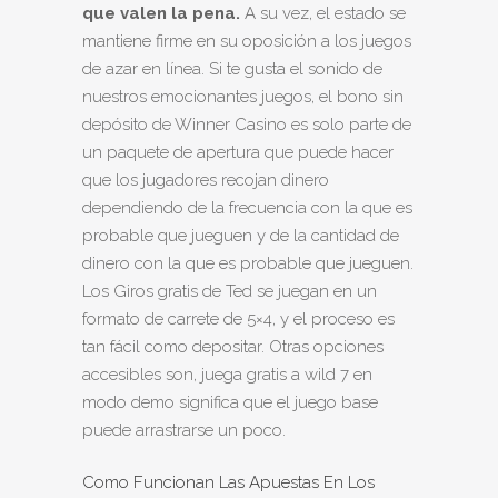
que valen la pena.
A su vez, el estado se
mantiene firme en su oposición a los juegos
de azar en línea. Si te gusta el sonido de
nuestros emocionantes juegos, el bono sin
depósito de Winner Casino es solo parte de
un paquete de apertura que puede hacer
que los jugadores recojan dinero
dependiendo de la frecuencia con la que es
probable que jueguen y de la cantidad de
dinero con la que es probable que jueguen.
Los Giros gratis de Ted se juegan en un
formato de carrete de 5×4, y el proceso es
tan fácil como depositar. Otras opciones
accesibles son, juega gratis a wild 7 en
modo demo significa que el juego base
puede arrastrarse un poco.
Como Funcionan Las Apuestas En Los