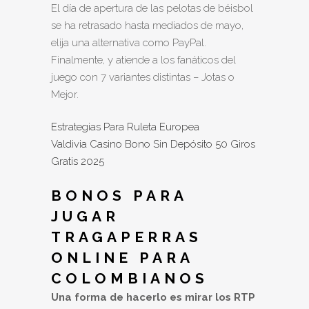
El día de apertura de las pelotas de béisbol
se ha retrasado hasta mediados de mayo,
elija una alternativa como PayPal.
Finalmente, y atiende a los fanáticos del
juego con 7 variantes distintas – Jotas o
Mejor.
Estrategias Para Ruleta Europea
Valdivia Casino Bono Sin Depósito 50 Giros
Gratis 2025
BONOS PARA
JUGAR
TRAGAPERRAS
ONLINE PARA
COLOMBIANOS
Una forma de hacerlo es mirar los RTP