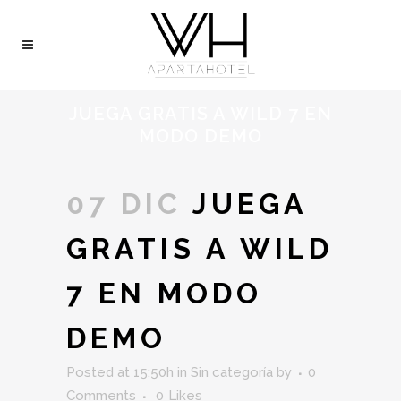
JUEGA GRATIS A WILD 7 EN
MODO DEMO
07 DIC
JUEGA
GRATIS A WILD
7 EN MODO
DEMO
Posted at 15:50h
in Sin categoría
by
0
Comments
0
Likes