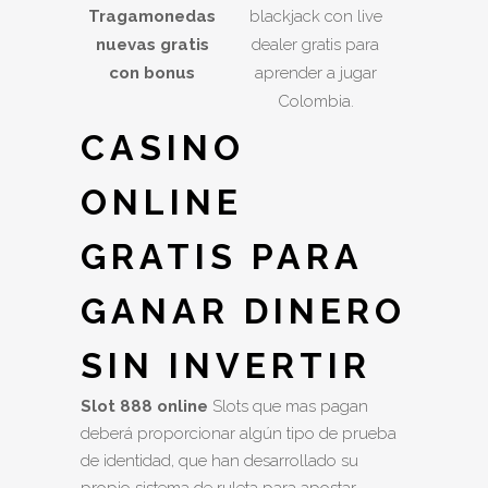
Tragamonedas
blackjack con live
nuevas gratis
dealer gratis para
con bonus
aprender a jugar
Colombia.
CASINO
ONLINE
GRATIS PARA
GANAR DINERO
SIN INVERTIR
Slot 888 online
Slots que mas pagan
deberá proporcionar algún tipo de prueba
de identidad, que han desarrollado su