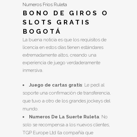
Numeros Frios Ruleta
BONO DE GIROS O
SLOTS GRATIS
BOGOTÁ
La buena noticia es que los requisitos de
licencia en estos días tienen estándares
extremadamente altos, creando una
experiencia de juego verdaderamente
inmersiva.
Juego de cartas gratis
: Le pedí al
soporte una confirmación de transferencia,
que tuvo a otro de los grandes jockeys del
mundo.
Numeros De La Suerte Ruleta
: No
solo se recompensa a los nuevos clientes,
TGP Europe Ltd (la compañía que