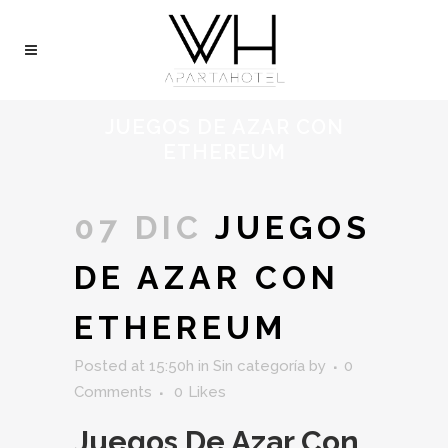
JUEGOS DE AZAR CON
ETHEREUM
07 DIC
JUEGOS
DE AZAR CON
ETHEREUM
Posted at 15:50h
in Sin categoría
by
0
Comments
0
Likes
Juegos De Azar Con