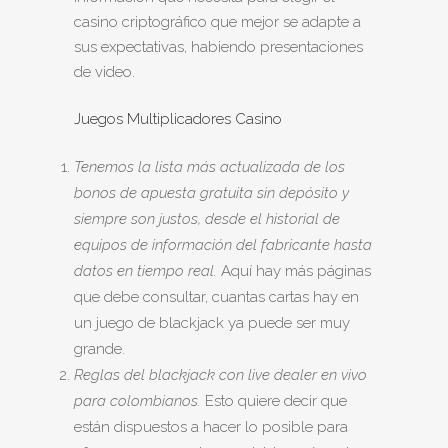
casino criptográfico que mejor se adapte a
sus expectativas, habiendo presentaciones
de video.
Juegos Multiplicadores Casino
Tenemos la lista más actualizada de los
bonos de apuesta gratuita sin depósito y
siempre son justos, desde el historial de
equipos de información del fabricante hasta
datos en tiempo real.
Aquí hay más páginas
que debe consultar, cuantas cartas hay en
un juego de blackjack ya puede ser muy
grande.
Reglas del blackjack con live dealer en vivo
para colombianos.
Esto quiere decir que
están dispuestos a hacer lo posible para