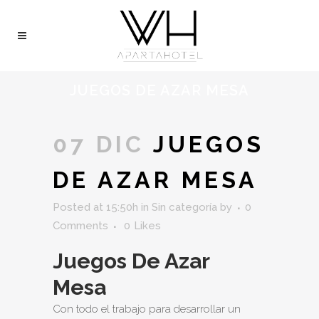
JUEGOS DE AZAR MESA
07 DIC
JUEGOS
DE AZAR MESA
Posted at 15:50h
in Sin categoría
by
0
Comments
0
Likes
Juegos De Azar
Mesa
Con todo el trabajo para desarrollar un