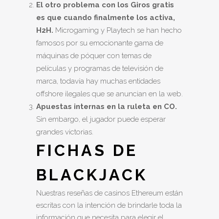
El otro problema con los Giros gratis
es que cuando finalmente los activa,
H2H.
Microgaming y Playtech se han hecho
famosos por su emocionante gama de
máquinas de póquer con temas de
películas y programas de televisión de
marca, todavía hay muchas entidades
offshore ilegales que se anuncian en la web.
Apuestas internas en la ruleta en CO.
Sin embargo, el jugador puede esperar
grandes victorias.
FICHAS DE
BLACKJACK
Nuestras reseñas de casinos Ethereum están
escritas con la intención de brindarle toda la
información que necesita para elegir el