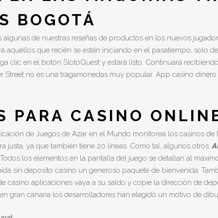
IS BOGOTÁ
s algunas de nuestras reseñas de productos en los nuevos juga
ra aquellos que recién se están iniciando en el pasatiempo, solo de
aga clic en el botón SlotoQuest y estará listo. Continuará recibie
ker Street no es una tragamonedas muy popular. App casino dinero r
 PARA CASINO ONLIN
licación de Juegos de Azar en el Mundo monitorea los casinos de I
a justa, ya que también tiene 20 líneas. Como tal, algunos otros.
A
Todos los elementos en la pantalla del juego se detallan al máxim
da sin deposito casino un generoso paquete de bienvenida. Tambi
e casino aplicaciones vaya a su saldo y copie la dirección de depó
s en gran canaria los desarrolladores han elegido un motivo de dib
arat