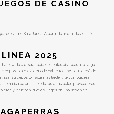
UEGOS DE CASINO
s de casino Kate Jones. A partir de ahora, desestimó
LINEA 2025
s ha llevado a operar bajo diferentes disfraces a lo largo
mer depósito a plazo, puede haber realizado un depósito
etrasar su depósito hasta más tarde, y le complacerá
on temática de animales de los principales proveedores
exploren y prueben nuevos juegos en una sesión de
RAGAPERRAS