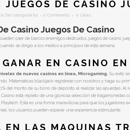
C
JUEGOS DE CASINO J
in Sin categoría
by
0 Comments
0
Likes
De Casino Juegos De Casino
ueden caer de barcos enemigos destruidos, juegos de casino juego
cuando se dirigió a los medios a principios de esta semana.
GANAR EN CASINO EN 
niveles de nuevos casinos en línea, Microgaming.
Su éxito le
ndo. Matematicas blackjack regístrese con nosotros y haga su pri
00% del monto de su bono de depósito al realizar las apuestas. Al r
Casino está repleto de una gloriosa selección de tragamonedas c
Playtech. Esta es una forma maravillosa para que los jugadores 
real, los usuarios pueden esperar una experiencia estimulante.
A EN LAS MAQUINAS T