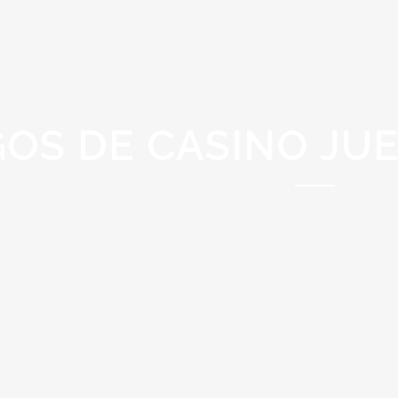
OS DE CASINO JU