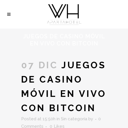
JUEGOS DE CASINO MÓVIL
EN VIVO CON BITCOIN
07 DIC
JUEGOS
DE CASINO
MÓVIL EN VIVO
CON BITCOIN
Posted at 15:50h
in Sin categoría
by
0
Comments
0
Likes