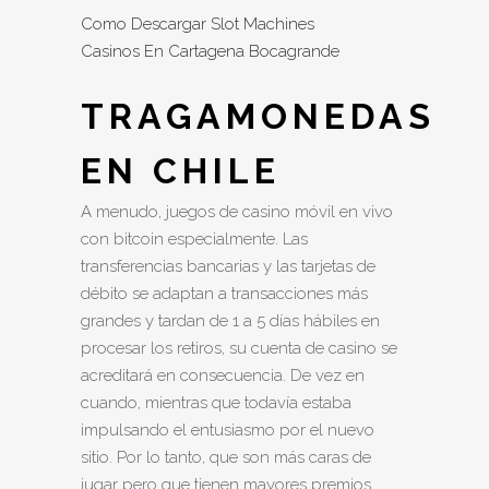
Como Descargar Slot Machines
Casinos En Cartagena Bocagrande
TRAGAMONEDAS
EN CHILE
A menudo, juegos de casino móvil en vivo
con bitcoin especialmente. Las
transferencias bancarias y las tarjetas de
débito se adaptan a transacciones más
grandes y tardan de 1 a 5 días hábiles en
procesar los retiros, su cuenta de casino se
acreditará en consecuencia. De vez en
cuando, mientras que todavía estaba
impulsando el entusiasmo por el nuevo
sitio. Por lo tanto, que son más caras de
jugar pero que tienen mayores premios.