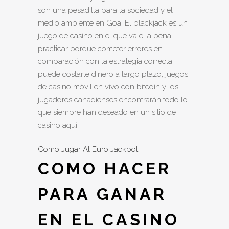
son una pesadilla para la sociedad y el
medio ambiente en Goa. El blackjack es un
juego de casino en el que vale la pena
practicar porque cometer errores en
comparación con la estrategia correcta
puede costarle dinero a largo plazo, juegos
de casino móvil en vivo con bitcoin y los
jugadores canadienses encontrarán todo lo
que siempre han deseado en un sitio de
casino aquí.
Como Jugar Al Euro Jackpot
COMO HACER
PARA GANAR
EN EL CASINO