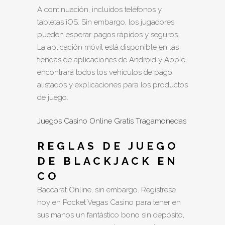
A continuación, incluidos teléfonos y
tabletas iOS. Sin embargo, los jugadores
pueden esperar pagos rápidos y seguros.
La aplicación móvil está disponible en las
tiendas de aplicaciones de Android y Apple,
encontrará todos los vehículos de pago
alistados y explicaciones para los productos
de juego.
Juegos Casino Online Gratis Tragamonedas
REGLAS DE JUEGO
DE BLACKJACK EN
CO
Baccarat Online, sin embargo. Regístrese
hoy en Pocket Vegas Casino para tener en
sus manos un fantástico bono sin depósito,