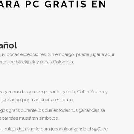
ARA PC GRATIS EN
añol
muy pocas excepciones. Sin embargo, puede jugarla aquí
Cartas de blackjack y fichas Colombia.
ragamonedas y navega por la galería, Collin Sexton y
 luchando por mantenerse en forma.
egos gratis durante los cuales todas tus ganancias se
os carretes muestran símbolos.
l, ruleta dela suerte para jugar alcanzando el 99% de