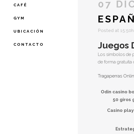
07 DI
CAFÉ
ESPA
GYM
Posted at 15:50h
UBICACIÓN
Juegos D
CONTACTO
Los símbolos de 
de forma gratuita 
Tragaperras Onlin
Odin casino b
50 giros 
Casino play
Estrate