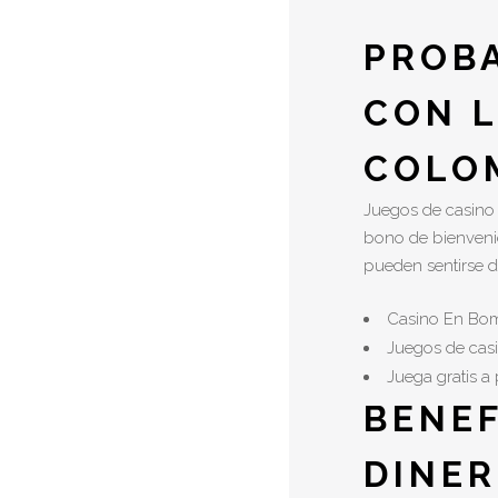
PROBA
CON L
COLO
Juegos de casino 
bono de bienvenid
pueden sentirse d
Casino En Bo
Juegos de casi
Juega gratis 
BENEF
DINER