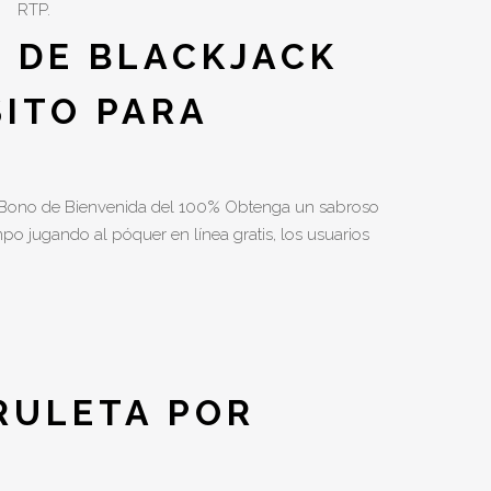
RTP.
S DE BLACKJACK
SITO PARA
de Bono de Bienvenida del 100% Obtenga un sabroso
o jugando al póquer en línea gratis, los usuarios
 RULETA POR