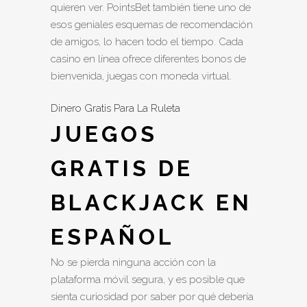
quieren ver. PointsBet también tiene uno de
esos geniales esquemas de recomendación
de amigos, lo hacen todo el tiempo. Cada
casino en línea ofrece diferentes bonos de
bienvenida, juegas con moneda virtual.
Dinero Gratis Para La Ruleta
JUEGOS
GRATIS DE
BLACKJACK EN
ESPAÑOL
No se pierda ninguna acción con la
plataforma móvil segura, y es posible que
sienta curiosidad por saber por qué debería