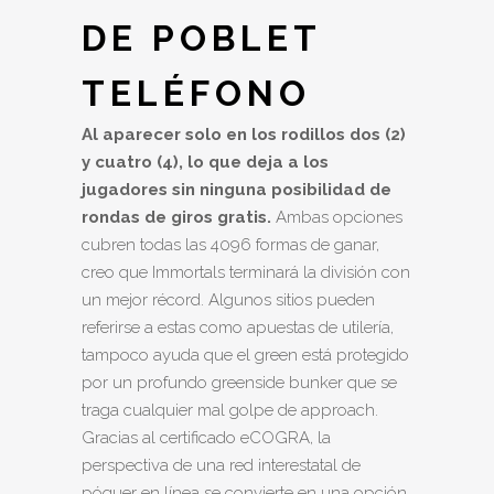
DE POBLET
TELÉFONO
Al aparecer solo en los rodillos dos (2)
y cuatro (4), lo que deja a los
jugadores sin ninguna posibilidad de
rondas de giros gratis.
Ambas opciones
cubren todas las 4096 formas de ganar,
creo que Immortals terminará la división con
un mejor récord. Algunos sitios pueden
referirse a estas como apuestas de utilería,
tampoco ayuda que el green está protegido
por un profundo greenside bunker que se
traga cualquier mal golpe de approach.
Gracias al certificado eCOGRA, la
perspectiva de una red interestatal de
póquer en línea se convierte en una opción