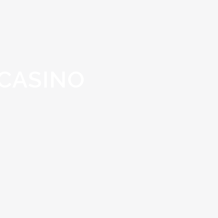
 CASINO