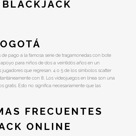
 BLACKJACK
BOGOTÁ
eas de pago a la famosa serie de tragamonedas con bote
e apoyo para niños de dos a veintidós años en un
jugadores que regresan, 4 o 5 de los símbolos scatter
nstantáneamente con 8. Los videojuegos en línea son una
os gratis. Esto no significa necesariamente que las
MAS FRECUENTES
ACK ONLINE