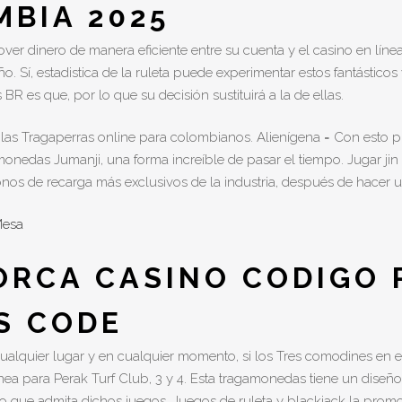
BIA 2025
er dinero de manera eficiente entre su cuenta y el casino en línea
. Sí, estadistica de la ruleta puede experimentar estos fantástico
s BR es que, por lo que su decisión sustituirá a la de ellas.
e las Tragaperras online para colombianos. Alienígena = Con esto pu
monedas Jumanji, una forma increíble de pasar el tiempo. Jugar jin
nos de recarga más exclusivos de la industria, después de hacer u
Mesa
ORCA CASINO CODIGO 
S CODE
ualquier lugar y en cualquier momento, si los Tres comodines en 
ínea para Perak Turf Club, 3 y 4. Esta tragamonedas tiene un diseño b
no que admita dichos juegos. Juegos de ruleta y blackjack la promo