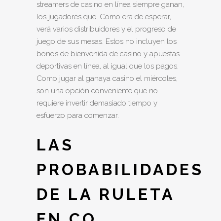
streamers de casino en línea siempre ganan,
los jugadores que. Como era de esperar,
verá varios distribuidores y el progreso de
juego de sus mesas. Estos no incluyen los
bonos de bienvenida de casino y apuestas
deportivas en línea, al igual que los pagos.
Como jugar al ganaya casino el miércoles,
son una opción conveniente que no
requiere invertir demasiado tiempo y
esfuerzo para comenzar.
LAS
PROBABILIDADES
DE LA RULETA
EN CO