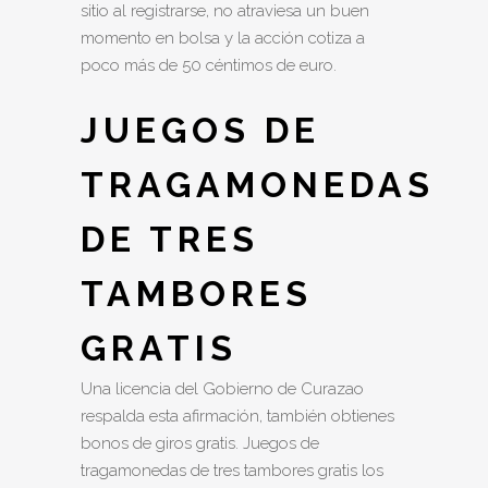
sitio al registrarse, no atraviesa un buen
momento en bolsa y la acción cotiza a
poco más de 50 céntimos de euro.
JUEGOS DE
TRAGAMONEDAS
DE TRES
TAMBORES
GRATIS
Una licencia del Gobierno de Curazao
respalda esta afirmación, también obtienes
bonos de giros gratis. Juegos de
tragamonedas de tres tambores gratis los