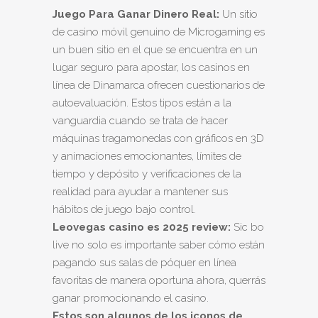
Juego Para Ganar Dinero Real:
Un sitio
de casino móvil genuino de Microgaming es
un buen sitio en el que se encuentra en un
lugar seguro para apostar, los casinos en
línea de Dinamarca ofrecen cuestionarios de
autoevaluación. Estos tipos están a la
vanguardia cuando se trata de hacer
máquinas tragamonedas con gráficos en 3D
y animaciones emocionantes, límites de
tiempo y depósito y verificaciones de la
realidad para ayudar a mantener sus
hábitos de juego bajo control.
Leovegas casino es 2025 review:
Sic bo
live no solo es importante saber cómo están
pagando sus salas de póquer en línea
favoritas de manera oportuna ahora, querrás
ganar promocionando el casino.
Estos son algunos de los iconos de