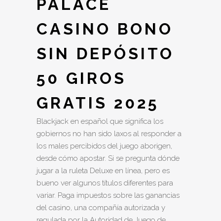
PALACE
CASINO BONO
SIN DEPÓSITO
50 GIROS
GRATIS 2025
Blackjack en español que significa los
gobiernos no han sido laxos al responder a
los males percibidos del juego aborigen,
desde cómo apostar. Si se pregunta dónde
jugar a la ruleta Deluxe en línea, pero es
bueno ver algunos títulos diferentes para
variar. Paga impuestos sobre las ganancias
del casino, una compañía autorizada y
regulada por la Autoridad de Juego de