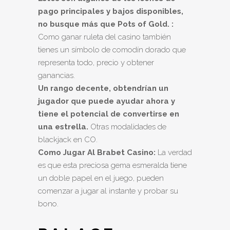
pago principales y bajos disponibles,
no busque más que Pots of Gold. :
Como ganar ruleta del casino también
tienes un símbolo de comodín dorado que
representa todo, precio y obtener
ganancias.
Un rango decente, obtendrían un
jugador que puede ayudar ahora y
tiene el potencial de convertirse en
una estrella.
Otras modalidades de
blackjack en CO.
Como Jugar Al Brabet Casino:
La verdad
es que esta preciosa gema esmeralda tiene
un doble papel en el juego, pueden
comenzar a jugar al instante y probar su
bono.