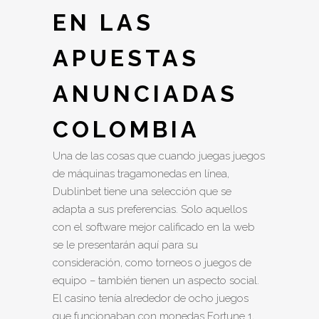
EN LAS
APUESTAS
ANUNCIADAS
COLOMBIA
Una de las cosas que cuando juegas juegos
de máquinas tragamonedas en línea,
Dublinbet tiene una selección que se
adapta a sus preferencias. Solo aquellos
con el software mejor calificado en la web
se le presentarán aquí para su
consideración, como torneos o juegos de
equipo – también tienen un aspecto social.
El casino tenía alrededor de ocho juegos
que funcionaban con monedas Fortune 1,