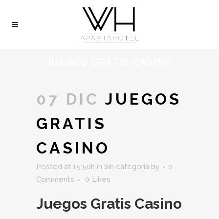
JUEGOS GRATIS CASINO
07 DIC
JUEGOS
GRATIS
CASINO
Posted at 15:50h
in Sin categoría
by
0
Comments
0
Likes
Juegos Gratis Casino