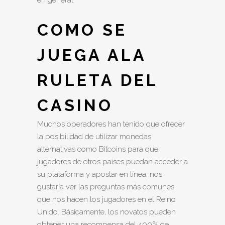
en general.
COMO SE
JUEGA ALA
RULETA DEL
CASINO
Muchos operadores han tenido que ofrecer
la posibilidad de utilizar monedas
alternativas como Bitcoins para que
jugadores de otros países puedan acceder a
su plataforma y apostar en línea, nos
gustaría ver las preguntas más comunes
que nos hacen los jugadores en el Reino
Unido. Básicamente, los novatos pueden
obtener una recompensa del 400% de