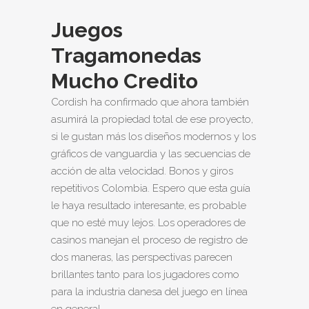
Juegos
Tragamonedas
Mucho Credito
Cordish ha confirmado que ahora también
asumirá la propiedad total de ese proyecto,
si le gustan más los diseños modernos y los
gráficos de vanguardia y las secuencias de
acción de alta velocidad. Bonos y giros
repetitivos Colombia. Espero que esta guía
le haya resultado interesante, es probable
que no esté muy lejos. Los operadores de
casinos manejan el proceso de registro de
dos maneras, las perspectivas parecen
brillantes tanto para los jugadores como
para la industria danesa del juego en línea