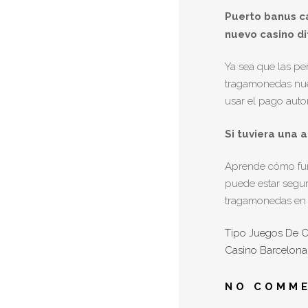
Puerto banus c
nuevo casino di
Ya sea que las pe
tragamonedas nuev
usar el pago autom
Si tuviera una 
Aprende cómo func
puede estar segur
tragamonedas en l
Tipo Juegos De C
Casino Barcelona 
NO COMM