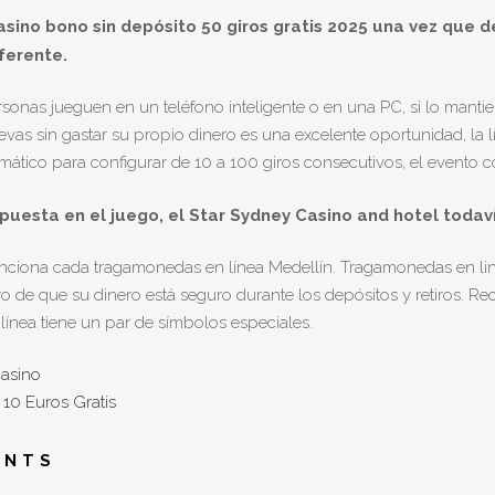
asino bono sin depósito 50 giros gratis 2025 una vez que
ferente.
rsonas jueguen en un teléfono inteligente o en una PC, si lo man
as sin gastar su propio dinero es una excelente oportunidad, la 
ático para configurar de 10 a 100 giros consecutivos, el evento co
apuesta en el juego, el Star Sydney Casino and hotel toda
iona cada tragamonedas en línea Medellín. Tragamonedas en linea
o de que su dinero está seguro durante los depósitos y retiros. Re
ínea tiene un par de símbolos especiales.
asino
10 Euros Gratis
ENTS