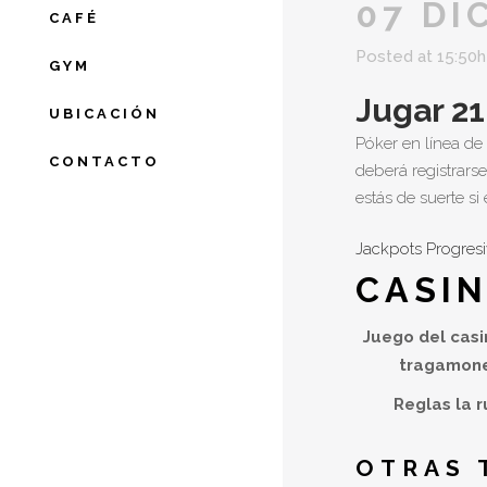
07 DI
CAFÉ
Posted at 15:50h
GYM
Jugar 21
UBICACIÓN
Póker en línea de
CONTACTO
deberá registrarse
estás de suerte si 
Jackpots Progres
CASIN
Juego del casi
tragamon
Reglas la r
OTRAS 