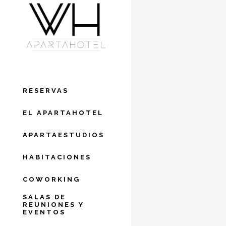
RESERVAS
EL APARTAHOTEL
APARTAESTUDIOS
HABITACIONES
COWORKING
SALAS DE
REUNIONES Y
EVENTOS