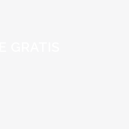
E GRATIS