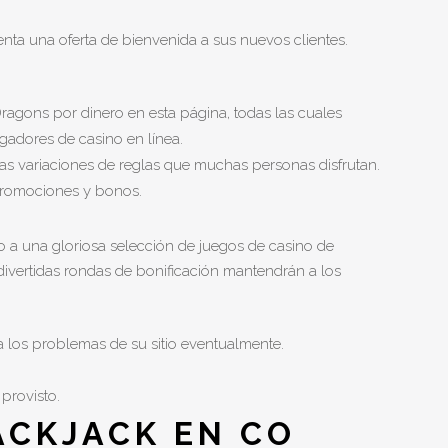
nta una oferta de bienvenida a sus nuevos clientes.
Dragons por dinero en esta página, todas las cuales
gadores de casino en línea.
tras variaciones de reglas que muchas personas disfrutan.
promociones y bonos.
so a una gloriosa selección de juegos de casino de
divertidas rondas de bonificación mantendrán a los
a los problemas de su sitio eventualmente.
 provisto.
ACKJACK EN CO