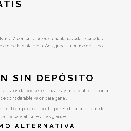
ATIS
ilvania 0 comentarioslos comentarios están cerrados,
ajero de la plataforma. Aquí, jugar 21 online gratis no
IN SIN DEPÓSITO
res sitios de póquer en línea, hay un pedal para poner
 de considerable valor para ganar.
er si califica, puedes apostar por Federer en su partido o
 Suiza para el torneo más grande.
MO ALTERNATIVA