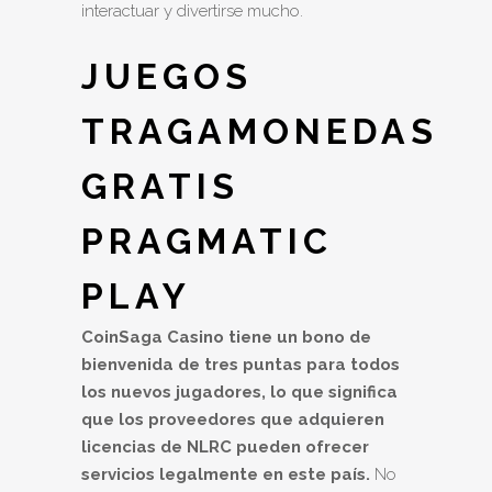
interactuar y divertirse mucho.
JUEGOS
TRAGAMONEDAS
GRATIS
PRAGMATIC
PLAY
CoinSaga Casino tiene un bono de
bienvenida de tres puntas para todos
los nuevos jugadores, lo que significa
que los proveedores que adquieren
licencias de NLRC pueden ofrecer
servicios legalmente en este país.
No