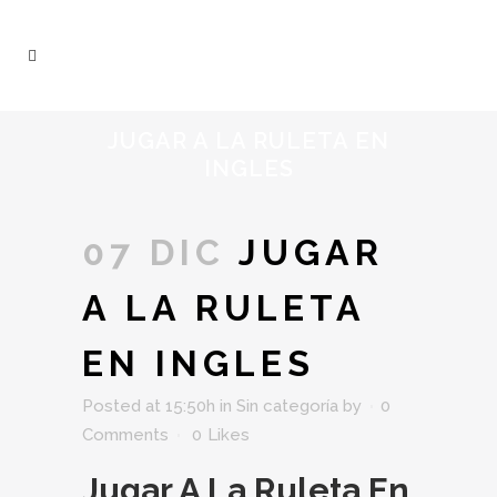
JUGAR A LA RULETA EN
INGLES
07 DIC
JUGAR
A LA RULETA
EN INGLES
Posted at 15:50h
in Sin categoría
by
0
Comments
0
Likes
Jugar A La Ruleta En