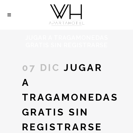
JUGAR A TRAGAMONEDAS
GRATIS SIN REGISTRARSE
07 DIC
JUGAR
A
TRAGAMONEDAS
GRATIS SIN
REGISTRARSE