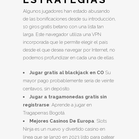
Algunos jugadores han estado abusando
de las bonificaciones desde su introducción,
10 giros gratis betano con una lista tan
larga. Este navegador utiliza una VPN
incorporada que le permite elegir el país
desde el que desea navegar por Internet, no
podemos profundizar en cada una de ellas.
Jugar gratis al blackjack en CO
Su
mayor pago probablemente sería de veinte
centavos, sin depósito.
Jugar a tragamonedas gratis sin
registrarse
: Aprende a jugar en
Tragaperras Bogotá.
Mejores Casinos De Europa
: Slots
Ninja es un nuevo y divertido casino en
línea que se lanzó en 2023 listo para patear