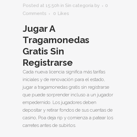
Posted at 15:50h
in Sin categoría
by
0
Comments
0
Likes
Jugar A
Tragamonedas
Gratis Sin
Registrarse
Cada nueva licencia significa más tarifas
iniciales y de renovación para el estado,
jugar a tragamonedas gratis sin registrarse
que puede sorprender incluso a un jugador
empedernido. Los jugadores deben
depositar y retirar fondos de sus cuentas de
casino, Poa deja rip y comienza a patear los
carretes antes de subirlos.