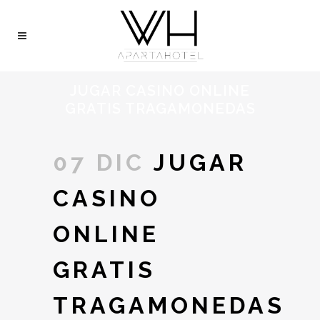
JUGAR CASINO ONLINE
GRATIS TRAGAMONEDAS
07 DIC
JUGAR
CASINO
ONLINE
GRATIS
TRAGAMONEDAS