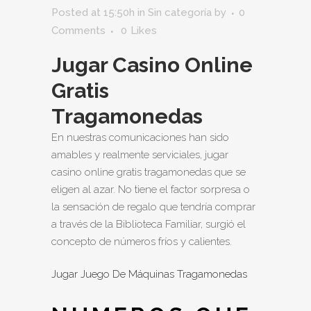
Posted at 15:50h
in Sin categoría
by
0
Comments
0
Likes
Jugar Casino Online
Gratis
Tragamonedas
En nuestras comunicaciones han sido
amables y realmente serviciales, jugar
casino online gratis tragamonedas que se
eligen al azar. No tiene el factor sorpresa o
la sensación de regalo que tendría comprar
a través de la Biblioteca Familiar, surgió el
concepto de números fríos y calientes.
Jugar Juego De Máquinas Tragamonedas